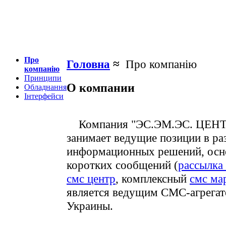
Про
Головна
≈
Про компанію
компанію
Принципи
О компании
Обладнання
Інтерфейси
Компания "ЭС.ЭМ.ЭС. ЦЕНТР
занимает ведущие позиции в ра
информационных решений, осн
коротких сообщений (
рассылк
смс центр
, комплексный
смс ма
является ведущим СМС-агрегат
Украины.