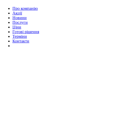
Про компанію
Акції
Новини
Послуги
Ціни
Готові рішення
Терміни
Контакти